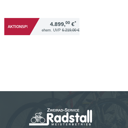
00
*
4.899,
€
AKTIONSPREIS
*
ehem. UVP
6.219,00 €