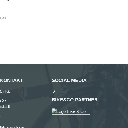
nten.
 KONTAKT:
SOCIAL MEDIA
adstall
BIKE&CO PARTNER
e 27
stadt
0
l-klaproth.de