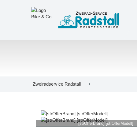
Zweiradservice Radstall
[strOfferBrand] [strOfferModell]