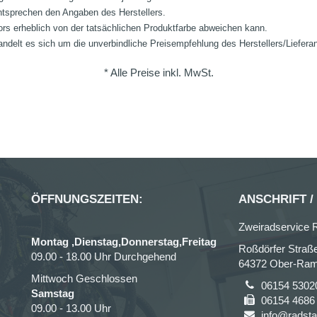
ntsprechen den Angaben des Herstellers.
ors erheblich von der tatsächlichen Produktfarbe abweichen kann.
ndelt es sich um die unverbindliche Preisempfehlung des Herstellers/Liefera
* Alle Preise inkl. MwSt.
ÖFFNUNGSZEITEN:
ANSCHRIFT /
Zweiradservice R
Montag ,Dienstag,Donnerstag,Freitag
Roßdörfer Straß
09.00 - 18.00 Uhr Durchgehend
64372 Ober-Ram
Mittwoch Geschlossen
06154 5302
Samstag
06154 4686
09.00 - 13.00 Uhr
info@radstal