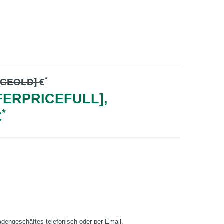
*
ICEOLD]
€
FERPRICEFULL],
*
€
Ladengeschäftes telefonisch oder per Email.