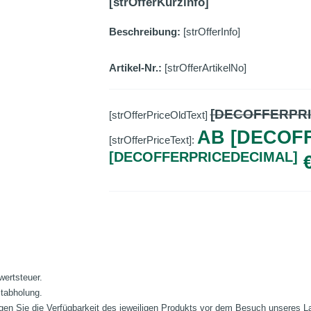
[strOfferKurzinfo]
Beschreibung:
[strOfferInfo]
Artikel-Nr.:
[strOfferArtikelNo]
[DECOFFERPR
[strOfferPriceOldText]
AB [DECOF
[strOfferPriceText]:
[DECOFFERPRICEDECIMAL]
wertsteuer.
stabholung.
fragen Sie die Verfügbarkeit des jeweiligen Produkts vor dem Besuch unseres 